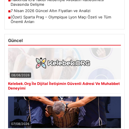
■
Davasında Gelişme
7 Nisan 2026 Güncel Altın Fiyatları ve Analizi
■
(Özet) Sparta Prag – Olympique Lyon Maçı Özeti ve Tüm
■
Önemli Anları
Güncel
08/08/2026
Kelebek.Org İle Dijital İletişimin Güvenli Adresi Ve Muhabbet
Deneyimi
07/08/2026