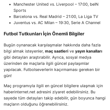
Manchester United vs. Liverpool – 17:00, beIN
Sports
Barcelona vs. Real Madrid – 21:00, La Liga TV
Juventus vs. AC Milan – 19:30, Serie A Channel
Futbol Tutkunları İçin Önemli Bilgiler
Bugün oynanacak karşılaşmalar hakkında daha fazla
bilgi almak isteyenler,
maç saatleri
ve
yayın kanalları
gibi detayları araştırabilir. Ayrıca, sosyal medya
üzerinden de maçlarla ilgili güncel paylaşımlar
yapılacak. Futbolseverlerin kaçırmaması gereken bir
gün!
Maç programıyla ilgili en güncel bilgilere ulaşmak için
haberinternet.net adresini ziyaret edebilirsiniz. Bu
sayede tüm detayları takip edebilir, gün boyunca hangi
maçların olduğunu öğrenebilirsiniz.