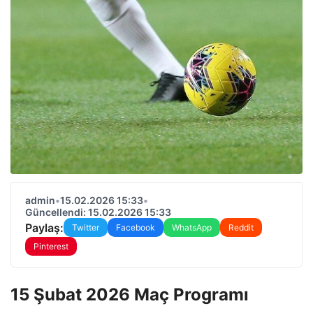
admin
•
15.02.2026 15:33
•
Güncellendi: 15.02.2026 15:33
Paylaş:
Twitter
Facebook
WhatsApp
Reddit
Pinterest
15 Şubat 2026 Maç Programı